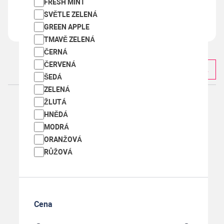
-
+
Koupit
ks
FRESH MINT
SVĚTLE ZELENÁ
GREEN APPLE
TMAVĚ ZELENÁ
ČERNÁ
ČERVENÁ
◀
1
2
ŠEDÁ
ZELENÁ
ŽLUTÁ
HNĚDÁ
MODRÁ
ORANŽOVÁ
RŮŽOVÁ
Cena