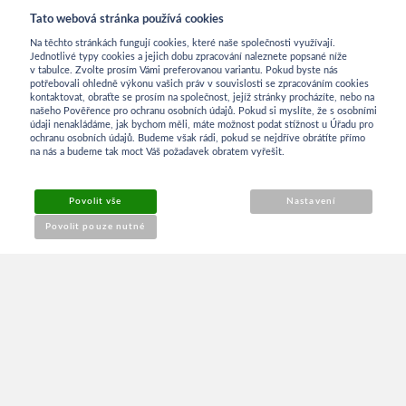
Tato webová stránka používá cookies
Na těchto stránkách fungují cookies, které naše společnosti využívají.
Jednotlivé typy cookies a jejich dobu zpracování naleznete popsané níže
v tabulce. Zvolte prosím Vámi preferovanou variantu. Pokud byste nás
potřebovali ohledně výkonu vašich práv v souvislosti se zpracováním cookies
kontaktovat, obraťte se prosím na společnost, jejíž stránky procházíte, nebo na
INFORMACE
našeho Pověřence pro ochranu osobních údajů. Pokud si myslíte, že s osobními
údaji nenakládáme, jak bychom měli, máte možnost podat stížnost u Úřadu pro
ochranu osobních údajů. Budeme však rádi, pokud se nejdříve obrátíte přímo
na nás a budeme tak moct Váš požadavek obratem vyřešit.
Obchodní podmínky
Povolit vše
Nastavení
Reklamace
Povolit pouze nutné
Kontakt
O NÁKUPU
Přihlášení