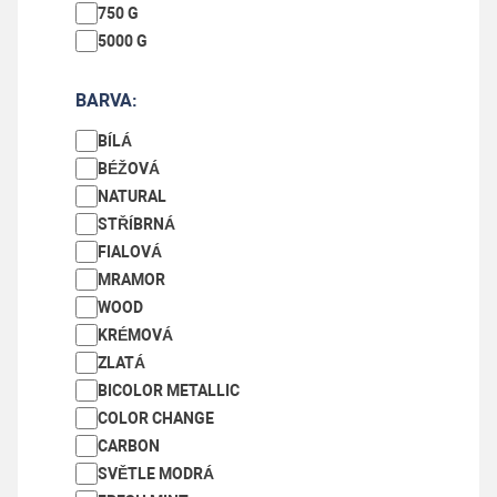
750 G
5000 G
BARVA:
BÍLÁ
BÉŽOVÁ
NATURAL
STŘÍBRNÁ
FIALOVÁ
MRAMOR
WOOD
REC-PLA - 1,75 mm - May GREEN - 1000 g
KRÉMOVÁ
ZLATÁ
Skladem
BICOLOR METALLIC
COLOR CHANGE
489 Kč
CARBON
SVĚTLE MODRÁ