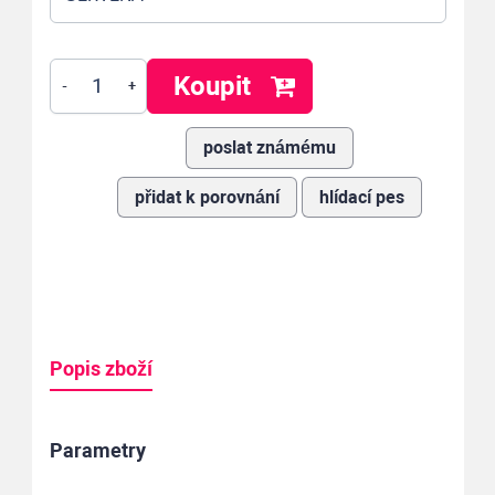
Koupit
-
+
poslat známému
přidat k porovnání
hlídací pes
Popis zboží
Parametry