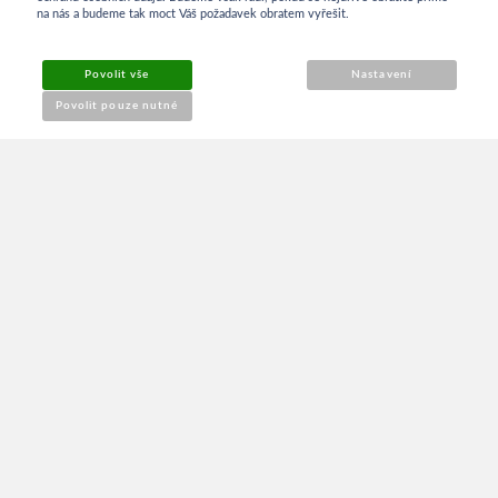
na nás a budeme tak moct Váš požadavek obratem vyřešit.
Obchodní podmínky
Povolit vše
Nastavení
Reklamace
Povolit pouze nutné
Kontakt
O NÁKUPU
Přihlášení
Můj účet
NEWSLETTER
Získejte informace o novinkách. Odběr můžete kdykoli