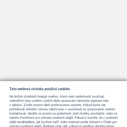
Tato webová stránka používá cookies
Na těchto stránkách fungují cookies, které naše společnosti využívají.
Jednotlivé typy cookies a jejich dobu zpracování naleznete popsané níže
v tabulce. Zvolte prosím Vámi preferovanou variantu. Pokud byste nás
potřebovali ohledně výkonu vašich práv v souvislosti se zpracováním cookies
kontaktovat, obraťte se prosím na společnost, jejíž stránky procházíte, nebo na
INFORMACE
našeho Pověřence pro ochranu osobních údajů. Pokud si myslíte, že s osobními
údaji nenakládáme, jak bychom měli, máte možnost podat stížnost u Úřadu pro
ochranu osobních údajů. Budeme však rádi, pokud se nejdříve obrátíte přímo