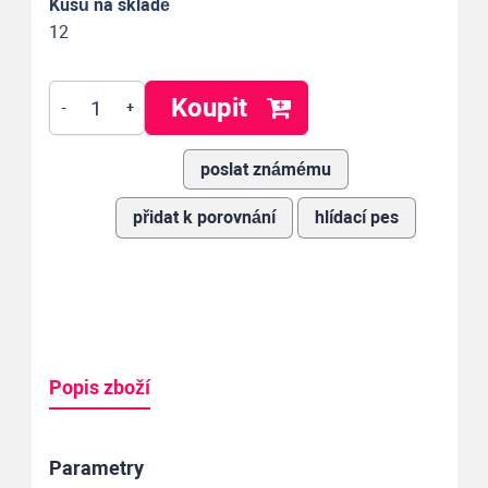
Kusů na skladě
12
Koupit
-
+
poslat známému
přidat k porovnání
hlídací pes
Popis zboží
Parametry