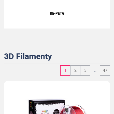
RE-PETG
3D Filamenty
1
2
3
47
...