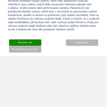
Na těchto stránkách fungují cookies, které naše společnosti využívají.
Jednotlivé typy cookies a jejich dobu zpracování naleznete popsané níže
v tabulce. Zvolte prosím Vámi preferovanou variantu. Pokud byste nás
potřebovali ohledně výkonu vašich práv v souvislosti se zpracováním cookies
kontaktovat, obraťte se prosím na společnost, jejíž stránky procházíte, nebo na
INFORMACE
našeho Pověřence pro ochranu osobních údajů. Pokud si myslíte, že s osobními
údaji nenakládáme, jak bychom měli, máte možnost podat stížnost u Úřadu pro
ochranu osobních údajů. Budeme však rádi, pokud se nejdříve obrátíte přímo
na nás a budeme tak moct Váš požadavek obratem vyřešit.
Obchodní podmínky
Povolit vše
Nastavení
Reklamace
Povolit pouze nutné
Kontakt
O NÁKUPU
Přihlášení
Můj účet