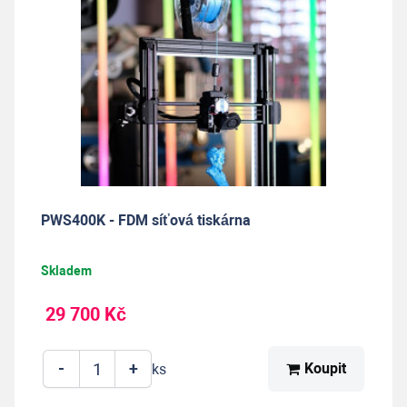
PWS400K - FDM síťová tiskárna
Skladem
29 700 Kč
-
+
Koupit
ks