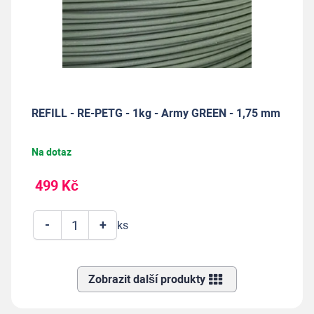
REFILL - RE-PETG - 1kg - Army GREEN - 1,75 mm
Na dotaz
499 Kč
-
+
ks
Zobrazit další produkty