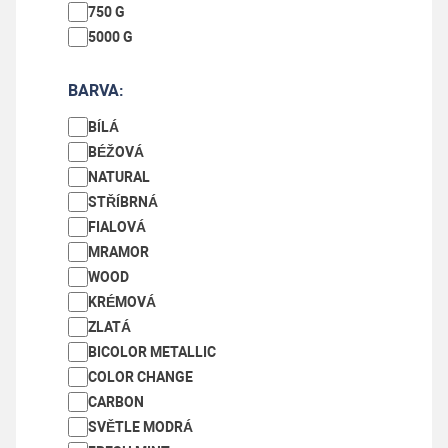
750 G
5000 G
BARVA:
BÍLÁ
BÉŽOVÁ
NATURAL
STŘÍBRNÁ
FIALOVÁ
MRAMOR
WOOD
KRÉMOVÁ
REC-PET-G přeběh barev 1000 g - 1,75 mm
ZLATÁ
BICOLOR METALLIC
Na dotaz
COLOR CHANGE
CARBON
350 Kč
SVĚTLE MODRÁ