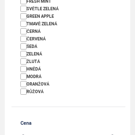
FRESH MINT
-
+
ks
SVĚTLE ZELENÁ
GREEN APPLE
TMAVĚ ZELENÁ
ČERNÁ
ČERVENÁ
ŠEDÁ
ZELENÁ
ŽLUTÁ
HNĚDÁ
MODRÁ
ORANŽOVÁ
RŮŽOVÁ
Cena
REFILL - RE-PETG - 1 kg - Metal GREY - 1,75 mm