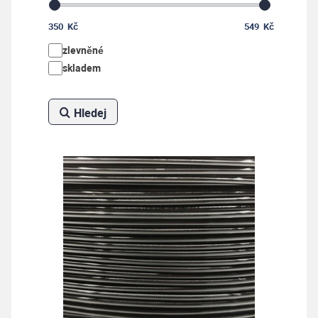
Skladem
350
Kč
549
Kč
499 Kč
zlevněné
skladem
-
+
Koupit
ks
Hledej