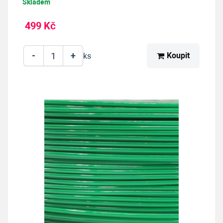
Skladem
499 Kč
-
+
Koupit
ks