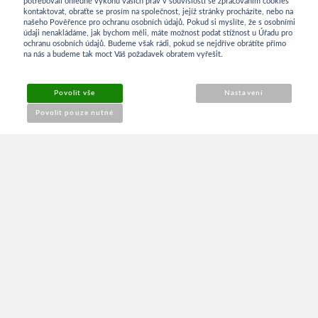
potřebovali ohledně výkonu vašich práv v souvislosti se zpracováním cookies
kontaktovat, obraťte se prosím na společnost, jejíž stránky procházíte, nebo na
INFORMACE
našeho Pověřence pro ochranu osobních údajů. Pokud si myslíte, že s osobními
údaji nenakládáme, jak bychom měli, máte možnost podat stížnost u Úřadu pro
ochranu osobních údajů. Budeme však rádi, pokud se nejdříve obrátíte přímo
na nás a budeme tak moct Váš požadavek obratem vyřešit.
Obchodní podmínky
Povolit vše
Nastavení
Reklamace
Povolit pouze nutné
Kontakt
O NÁKUPU
Přihlášení
Můj účet
NEWSLETTER