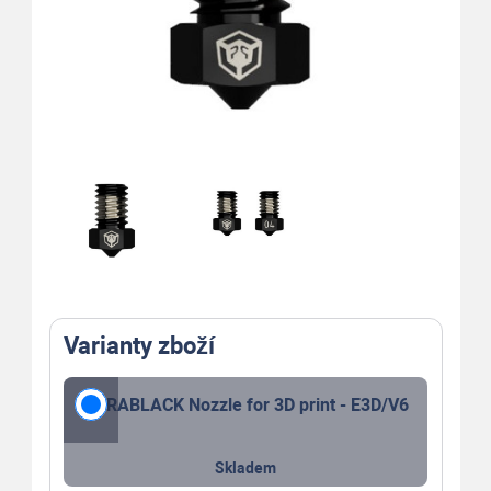
Varianty zboží
DURABLACK Nozzle for 3D print - E3D/V6
Skladem