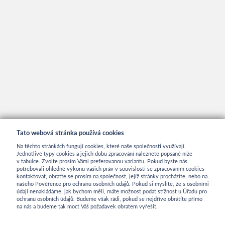
Tato webová stránka používá cookies
Na těchto stránkách fungují cookies, které naše společnosti využívají.
Jednotlivé typy cookies a jejich dobu zpracování naleznete popsané níže
v tabulce. Zvolte prosím Vámi preferovanou variantu. Pokud byste nás
potřebovali ohledně výkonu vašich práv v souvislosti se zpracováním cookies
kontaktovat, obraťte se prosím na společnost, jejíž stránky procházíte, nebo na
INFORMACE
našeho Pověřence pro ochranu osobních údajů. Pokud si myslíte, že s osobními
údaji nenakládáme, jak bychom měli, máte možnost podat stížnost u Úřadu pro
ochranu osobních údajů. Budeme však rádi, pokud se nejdříve obrátíte přímo
na nás a budeme tak moct Váš požadavek obratem vyřešit.
Obchodní podmínky