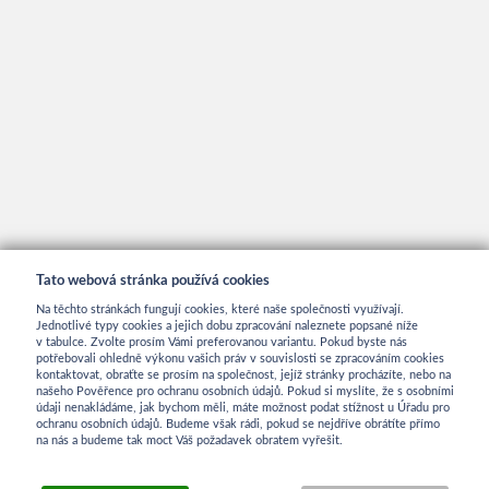
Tato webová stránka používá cookies
Na těchto stránkách fungují cookies, které naše společnosti využívají.
Jednotlivé typy cookies a jejich dobu zpracování naleznete popsané níže
v tabulce. Zvolte prosím Vámi preferovanou variantu. Pokud byste nás
potřebovali ohledně výkonu vašich práv v souvislosti se zpracováním cookies
kontaktovat, obraťte se prosím na společnost, jejíž stránky procházíte, nebo na
INFORMACE
našeho Pověřence pro ochranu osobních údajů. Pokud si myslíte, že s osobními
údaji nenakládáme, jak bychom měli, máte možnost podat stížnost u Úřadu pro
ochranu osobních údajů. Budeme však rádi, pokud se nejdříve obrátíte přímo
na nás a budeme tak moct Váš požadavek obratem vyřešit.
Obchodní podmínky