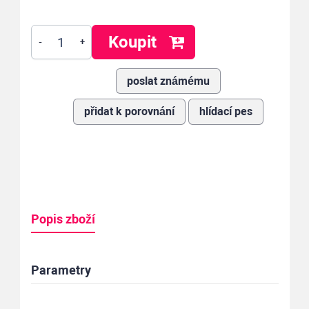
Koupit
-
+
poslat známému
přidat k porovnání
hlídací pes
Popis zboží
Parametry