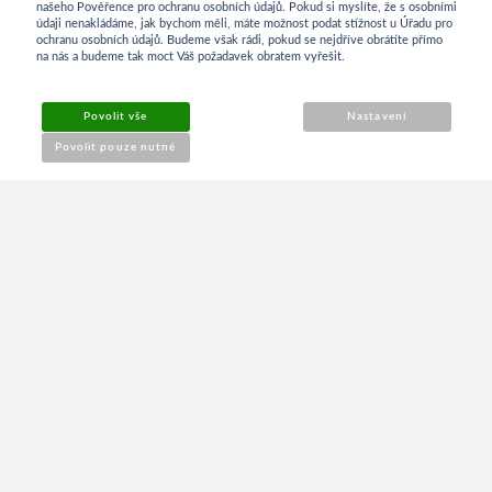
INFORMACE
našeho Pověřence pro ochranu osobních údajů. Pokud si myslíte, že s osobními
údaji nenakládáme, jak bychom měli, máte možnost podat stížnost u Úřadu pro
ochranu osobních údajů. Budeme však rádi, pokud se nejdříve obrátíte přímo
na nás a budeme tak moct Váš požadavek obratem vyřešit.
Obchodní podmínky
Povolit vše
Nastavení
Reklamace
Povolit pouze nutné
Kontakt
O NÁKUPU
Přihlášení
Můj účet
NEWSLETTER