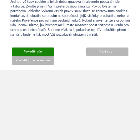
Jednotlivé typy cookies a jejich dobu zpracování naleznete popsané níže
v tabulce. Zvolte prosím Vámi preferovanou variantu. Pokud byste nás
potřebovali ohledně výkonu vašich práv v souvislosti se zpracováním cookies
kontaktovat, obraťte se prosím na společnost, jejíž stránky procházíte, nebo na
INFORMACE
našeho Pověřence pro ochranu osobních údajů. Pokud si myslíte, že s osobními
údaji nenakládáme, jak bychom měli, máte možnost podat stížnost u Úřadu pro
ochranu osobních údajů. Budeme však rádi, pokud se nejdříve obrátíte přímo
na nás a budeme tak moct Váš požadavek obratem vyřešit.
Obchodní podmínky
Povolit vše
Nastavení
Reklamace
Povolit pouze nutné
Kontakt
O NÁKUPU
Přihlášení
Můj účet