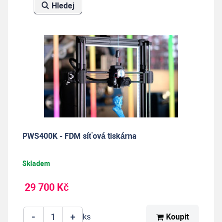
Hledej
PWS400K - FDM síťová tiskárna
Skladem
29 700 Kč
-
+
Koupit
ks