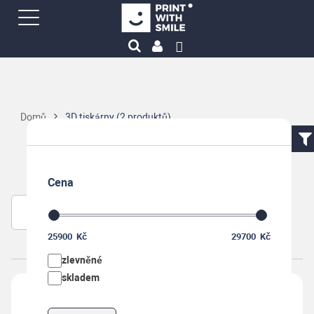
Domů
3D tiskárny
(2 produktů)
3D tiskárny
Cena
Řadit:
25900
Kč
29700
Kč
zlevněné
skladem