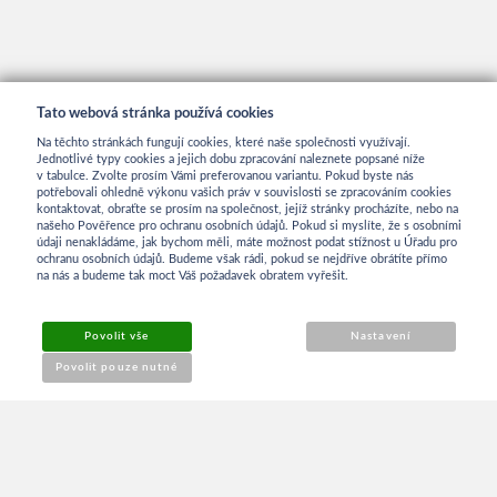
Tato webová stránka používá cookies
Na těchto stránkách fungují cookies, které naše společnosti využívají.
Jednotlivé typy cookies a jejich dobu zpracování naleznete popsané níže
v tabulce. Zvolte prosím Vámi preferovanou variantu. Pokud byste nás
potřebovali ohledně výkonu vašich práv v souvislosti se zpracováním cookies
kontaktovat, obraťte se prosím na společnost, jejíž stránky procházíte, nebo na
INFORMACE
našeho Pověřence pro ochranu osobních údajů. Pokud si myslíte, že s osobními
údaji nenakládáme, jak bychom měli, máte možnost podat stížnost u Úřadu pro
ochranu osobních údajů. Budeme však rádi, pokud se nejdříve obrátíte přímo
na nás a budeme tak moct Váš požadavek obratem vyřešit.
Obchodní podmínky
Povolit vše
Nastavení
Reklamace
Povolit pouze nutné
Kontakt
O NÁKUPU