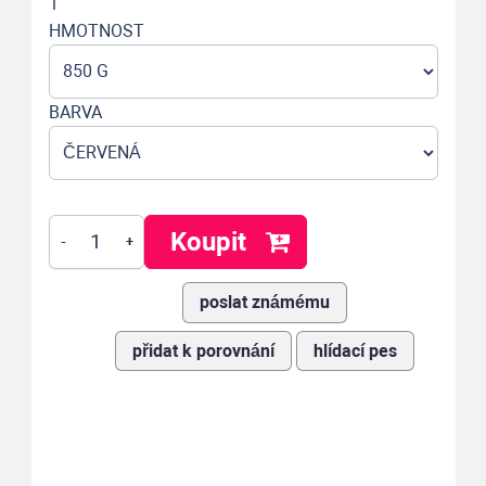
1
HMOTNOST
BARVA
Koupit
-
+
poslat známému
přidat k porovnání
hlídací pes