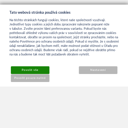
Tato webová stránka používá cookies
Na těchto stránkách fungují cookies, které naše společnosti využívají.
Jednotlivé typy cookies a jejich dobu zpracování naleznete popsané níže
v tabulce. Zvolte prosím Vámi preferovanou variantu. Pokud byste nás
potřebovali ohledně výkonu vašich práv v souvislosti se zpracováním cookies
kontaktovat, obraťte se prosím na společnost, jejíž stránky procházíte, nebo na
INFORMACE
našeho Pověřence pro ochranu osobních údajů. Pokud si myslíte, že s osobními
údaji nenakládáme, jak bychom měli, máte možnost podat stížnost u Úřadu pro
ochranu osobních údajů. Budeme však rádi, pokud se nejdříve obrátíte přímo
na nás a budeme tak moct Váš požadavek obratem vyřešit.
Obchodní podmínky
Povolit vše
Nastavení
Reklamace
Povolit pouze nutné
Kontakt
O NÁKUPU
Přihlášení