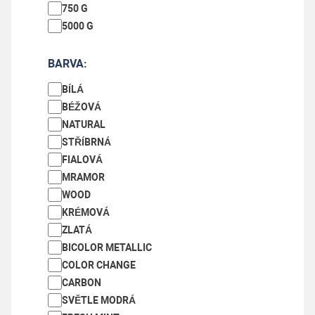
750 G
5000 G
BARVA:
BÍLÁ
BÉŽOVÁ
NATURAL
STŘÍBRNÁ
FIALOVÁ
MRAMOR
WOOD
REC-PLA - 1,75 mm - XXL Just BLACK - 2000 g
KRÉMOVÁ
ZLATÁ
Skladem
BICOLOR METALLIC
COLOR CHANGE
929 Kč
CARBON
SVĚTLE MODRÁ