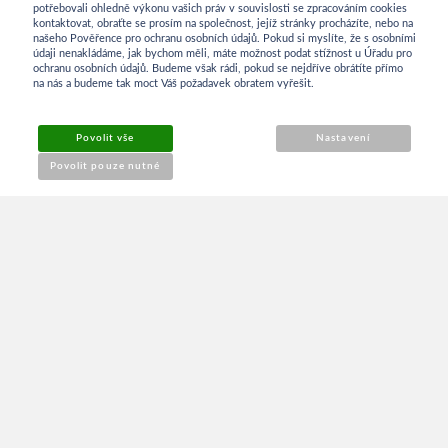
potřebovali ohledně výkonu vašich práv v souvislosti se zpracováním cookies
kontaktovat, obraťte se prosím na společnost, jejíž stránky procházíte, nebo na
INFORMACE
našeho Pověřence pro ochranu osobních údajů. Pokud si myslíte, že s osobními
údaji nenakládáme, jak bychom měli, máte možnost podat stížnost u Úřadu pro
ochranu osobních údajů. Budeme však rádi, pokud se nejdříve obrátíte přímo
na nás a budeme tak moct Váš požadavek obratem vyřešit.
Obchodní podmínky
Povolit vše
Nastavení
Reklamace
Povolit pouze nutné
Kontakt
O NÁKUPU
Přihlášení
Můj účet