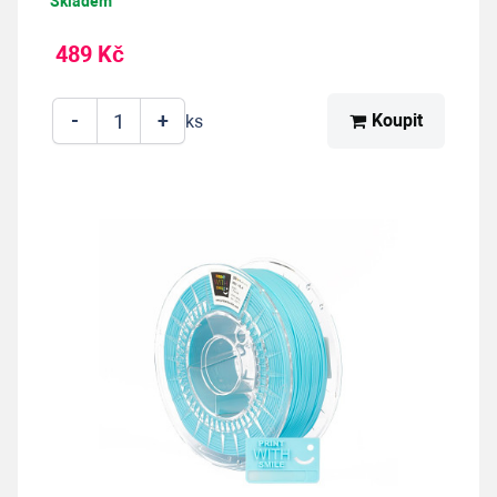
Skladem
489 Kč
-
+
Koupit
ks