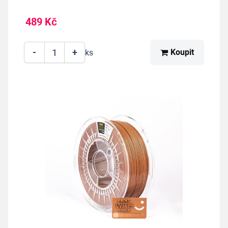
489 Kč
-
+
Koupit
ks