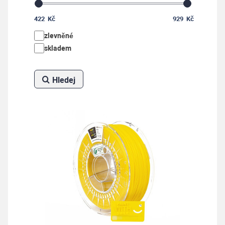
Skladem
422
Kč
929
Kč
929 Kč
zlevněné
skladem
-
+
Koupit
ks
Hledej