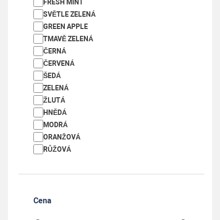
-
+
Koupit
ks
FRESH MINT
SVĚTLE ZELENÁ
GREEN APPLE
TMAVĚ ZELENÁ
ČERNÁ
ČERVENÁ
ŠEDÁ
ZELENÁ
ŽLUTÁ
HNĚDÁ
MODRÁ
ORANŽOVÁ
RŮŽOVÁ
REC-PLA - 1,75 mm - XXL Just WHITE - 2000 g
Cena